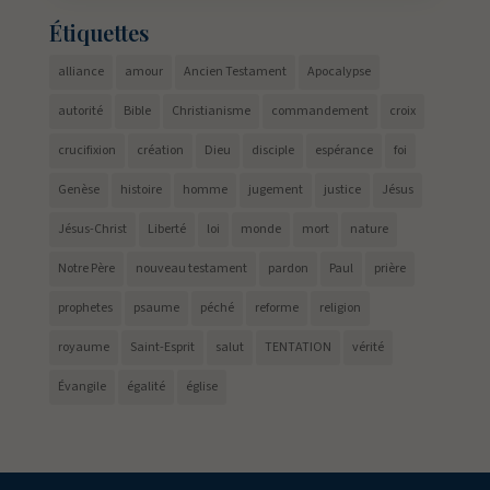
Étiquettes
alliance
amour
Ancien Testament
Apocalypse
autorité
Bible
Christianisme
commandement
croix
crucifixion
création
Dieu
disciple
espérance
foi
Genèse
histoire
homme
jugement
justice
Jésus
Jésus-Christ
Liberté
loi
monde
mort
nature
Notre Père
nouveau testament
pardon
Paul
prière
prophetes
psaume
péché
reforme
religion
royaume
Saint-Esprit
salut
TENTATION
vérité
Évangile
égalité
église