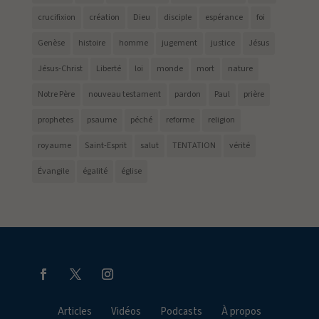
crucifixion
création
Dieu
disciple
espérance
foi
Genèse
histoire
homme
jugement
justice
Jésus
Jésus-Christ
Liberté
loi
monde
mort
nature
Notre Père
nouveau testament
pardon
Paul
prière
prophetes
psaume
péché
reforme
religion
royaume
Saint-Esprit
salut
TENTATION
vérité
Évangile
égalité
église
Articles
Vidéos
Podcasts
À propos