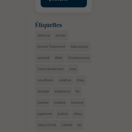
Étiquettes
alliance
amour
Ancien Testament
Apocalypse
autorité
Bible
Christianisme
commandement
croix
crucifixion
création
Dieu
disciple
espérance
foi
Genèse
histoire
homme
jugement
justice
Jésus
Jésus-Christ
Liberté
loi