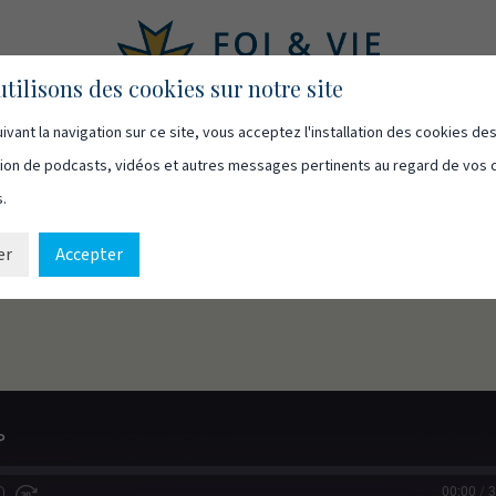
tilisons des cookies sur notre site
ivant la navigation sur ce site, vous acceptez l'installation des cookies de
asts
Vidéos
Qui sommes-nous
Ressources
Cont
usion de podcasts, vidéos et autres messages pertinents au regard de vos 
s.
er
Accepter
?
?
00:00
/
3