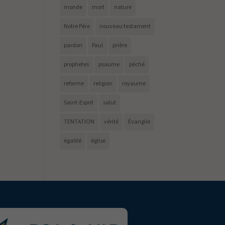
monde
mort
nature
Notre Père
nouveau testament
pardon
Paul
prière
prophetes
psaume
péché
reforme
religion
royaume
Saint-Esprit
salut
TENTATION
vérité
Évangile
égalité
église