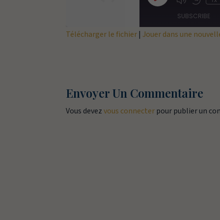
1x
Episode
SUBSCRIBE
Télécharger le fichier
|
Jouer dans une nouvell
SHARE
RSS FEED
LINK
EMBED
Envoyer Un Commentaire
Vous devez
vous connecter
pour publier un c