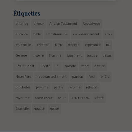
Étiquettes
alliance
amour
Ancien Testament
Apocalypse
autorité
Bible
Christianisme
commandement
croix
crucifixion
création
Dieu
disciple
espérance
foi
Genèse
histoire
homme
jugement
justice
Jésus
Jésus-Christ
Liberté
loi
monde
mort
nature
Notre Père
nouveau testament
pardon
Paul
prière
prophetes
psaume
péché
reforme
religion
royaume
Saint-Esprit
salut
TENTATION
vérité
Évangile
égalité
église