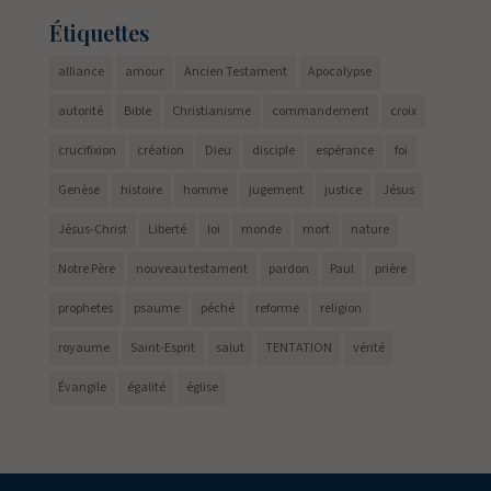
Étiquettes
alliance
amour
Ancien Testament
Apocalypse
autorité
Bible
Christianisme
commandement
croix
crucifixion
création
Dieu
disciple
espérance
foi
Genèse
histoire
homme
jugement
justice
Jésus
Jésus-Christ
Liberté
loi
monde
mort
nature
Notre Père
nouveau testament
pardon
Paul
prière
prophetes
psaume
péché
reforme
religion
royaume
Saint-Esprit
salut
TENTATION
vérité
Évangile
égalité
église