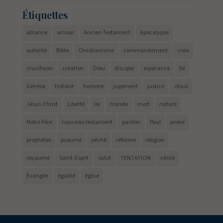
Étiquettes
alliance
amour
Ancien Testament
Apocalypse
autorité
Bible
Christianisme
commandement
croix
crucifixion
création
Dieu
disciple
espérance
foi
Genèse
histoire
homme
jugement
justice
Jésus
Jésus-Christ
Liberté
loi
monde
mort
nature
Notre Père
nouveau testament
pardon
Paul
prière
prophetes
psaume
péché
reforme
religion
royaume
Saint-Esprit
salut
TENTATION
vérité
Évangile
égalité
église