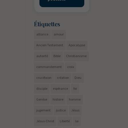
Étiquettes
alliance
amour
Ancien Testament
Apocalypse
autorité
Bible
Christianisme
commandement
croix
crucifixion
création
Dieu
disciple
espérance
foi
Genèse
histoire
homme
jugement
justice
Jésus
Jésus-Christ
Liberté
loi