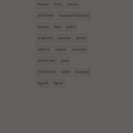
monde
mort
nature
Notre Père
nouveau testament
pardon
Paul
prière
prophetes
psaume
péché
reforme
religion
royaume
Saint-Esprit
salut
TENTATION
vérité
Évangile
égalité
église