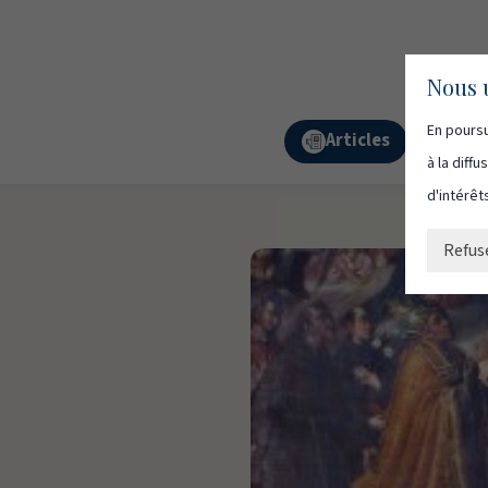
Nous u
En poursu
Articles
Podc
à la diff
d'intérêt
Refus