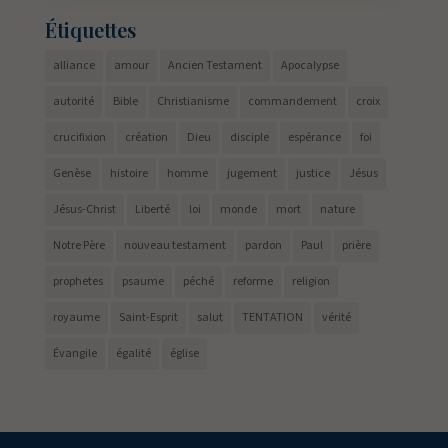
Étiquettes
alliance
amour
Ancien Testament
Apocalypse
autorité
Bible
Christianisme
commandement
croix
crucifixion
création
Dieu
disciple
espérance
foi
Genèse
histoire
homme
jugement
justice
Jésus
Jésus-Christ
Liberté
loi
monde
mort
nature
Notre Père
nouveau testament
pardon
Paul
prière
prophetes
psaume
péché
reforme
religion
royaume
Saint-Esprit
salut
TENTATION
vérité
Évangile
égalité
église