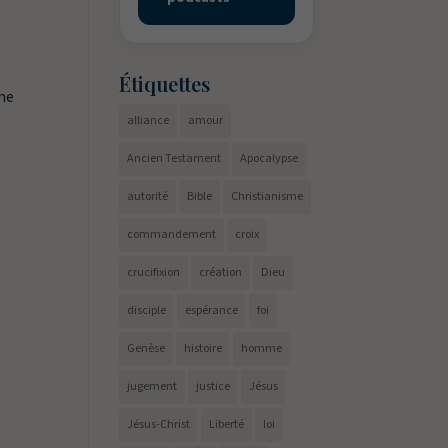
Étiquettes
une
alliance
amour
Ancien Testament
Apocalypse
autorité
Bible
Christianisme
commandement
croix
crucifixion
création
Dieu
disciple
espérance
foi
Genèse
histoire
homme
jugement
justice
Jésus
Jésus-Christ
Liberté
loi