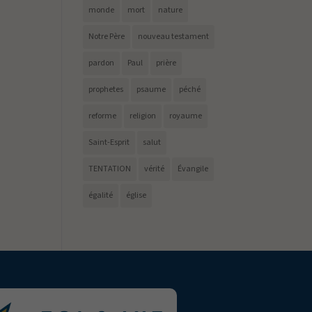
monde
mort
nature
Notre Père
nouveau testament
pardon
Paul
prière
prophetes
psaume
péché
reforme
religion
royaume
Saint-Esprit
salut
TENTATION
vérité
Évangile
égalité
église