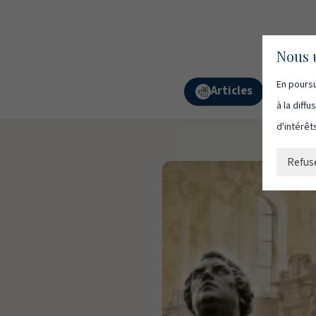
Nous u
En poursu
Articles
Podc
à la diff
d'intérêt
Refus