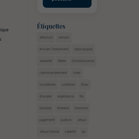
Étiquettes
lique
alliance
amour
s
Ancien Testament
Apocalypse
autorité
Bible
Christianisme
commandement
croix
crucifixion
création
Dieu
disciple
espérance
foi
Genèse
histoire
homme
jugement
justice
Jésus
Jésus-Christ
Liberté
loi