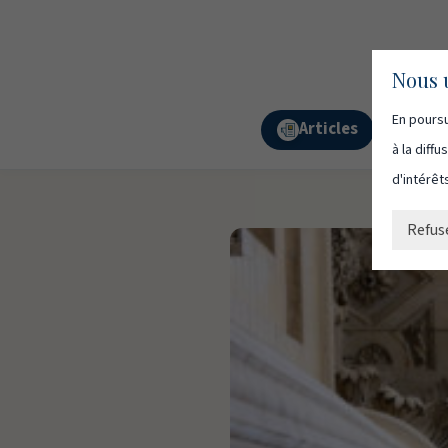
Nous u
En poursu
Articles
Podc
à la diff
d'intérêt
Refus