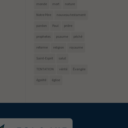
monde
mort
nature
Notre Père
nouveau testament
pardon
Paul
prière
prophetes
psaume
péché
reforme
religion
royaume
Saint-Esprit
salut
TENTATION
vérité
Évangile
égalité
église