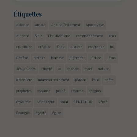
Étiquettes
alliance
amour
Ancien Testament
Apocalypse
autorité
Bible
Christianisme
commandement
croix
crucifixion
création
Dieu
disciple
espérance
foi
Genèse
histoire
homme
jugement
justice
Jésus
Jésus-Christ
Liberté
loi
monde
mort
nature
Notre Père
nouveau testament
pardon
Paul
prière
prophetes
psaume
péché
reforme
religion
royaume
Saint-Esprit
salut
TENTATION
vérité
Évangile
égalité
église