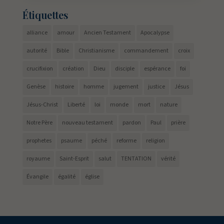
Étiquettes
alliance
amour
Ancien Testament
Apocalypse
autorité
Bible
Christianisme
commandement
croix
crucifixion
création
Dieu
disciple
espérance
foi
Genèse
histoire
homme
jugement
justice
Jésus
Jésus-Christ
Liberté
loi
monde
mort
nature
Notre Père
nouveau testament
pardon
Paul
prière
prophetes
psaume
péché
reforme
religion
royaume
Saint-Esprit
salut
TENTATION
vérité
Évangile
égalité
église