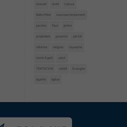
monde
mort
nature
Notre Père
nouveau testament
pardon
Paul
prière
prophetes
psaume
péché
reforme
religion
royaume
Saint-Esprit
salut
TENTATION
vérité
Évangile
égalité
église