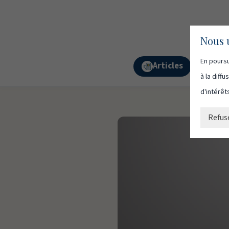
Nous u
En poursu
Articles
Podc
à la diff
d'intérêt
Refus