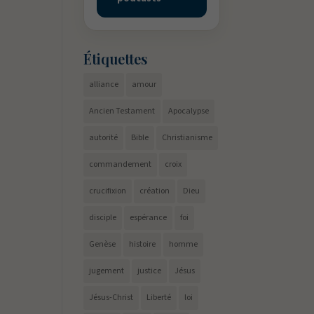
Étiquettes
alliance
amour
Ancien Testament
Apocalypse
autorité
Bible
Christianisme
commandement
croix
crucifixion
création
Dieu
disciple
espérance
foi
Genèse
histoire
homme
jugement
justice
Jésus
Jésus-Christ
Liberté
loi