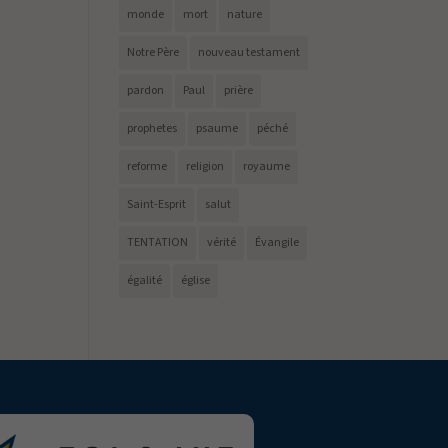
monde
mort
nature
Notre Père
nouveau testament
pardon
Paul
prière
prophetes
psaume
péché
reforme
religion
royaume
Saint-Esprit
salut
TENTATION
vérité
Évangile
égalité
église