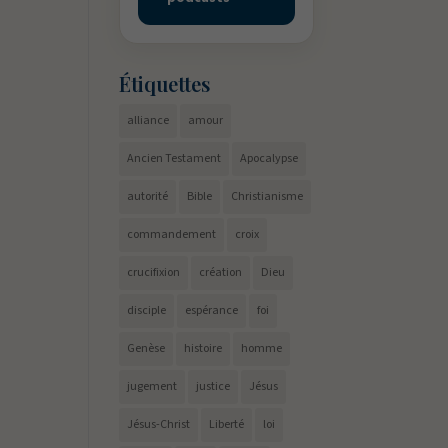
Étiquettes
alliance
amour
Ancien Testament
Apocalypse
autorité
Bible
Christianisme
commandement
croix
crucifixion
création
Dieu
disciple
espérance
foi
Genèse
histoire
homme
jugement
justice
Jésus
Jésus-Christ
Liberté
loi