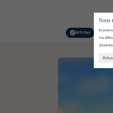
Nous u
En poursu
Articles
Podc
à la diff
d'intérêt
Refus