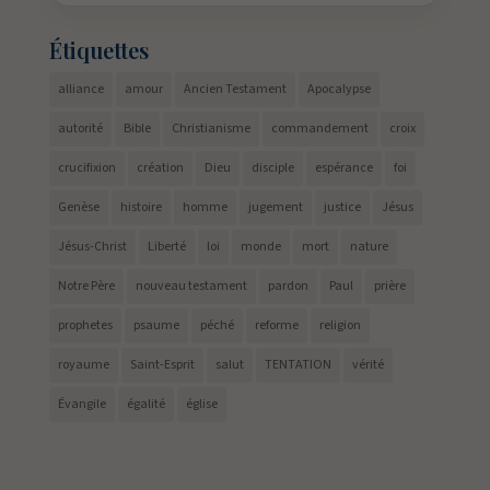
Étiquettes
alliance
amour
Ancien Testament
Apocalypse
autorité
Bible
Christianisme
commandement
croix
crucifixion
création
Dieu
disciple
espérance
foi
Genèse
histoire
homme
jugement
justice
Jésus
Jésus-Christ
Liberté
loi
monde
mort
nature
Notre Père
nouveau testament
pardon
Paul
prière
prophetes
psaume
péché
reforme
religion
royaume
Saint-Esprit
salut
TENTATION
vérité
Évangile
égalité
église