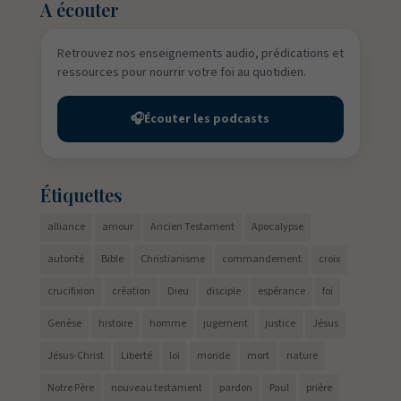
A écouter
Retrouvez nos enseignements audio, prédications et
ressources pour nourrir votre foi au quotidien.
🎧
Écouter les podcasts
Étiquettes
alliance
amour
Ancien Testament
Apocalypse
autorité
Bible
Christianisme
commandement
croix
crucifixion
création
Dieu
disciple
espérance
foi
Genèse
histoire
homme
jugement
justice
Jésus
Jésus-Christ
Liberté
loi
monde
mort
nature
Notre Père
nouveau testament
pardon
Paul
prière