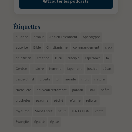
🎧
Écouter les podcasts
Étiquettes
alliance
amour
Ancien Testament
Apocalypse
autorité
Bible
Christianisme
commandement
croix
crucifixion
création
Dieu
disciple
espérance
foi
Genèse
histoire
homme
jugement
justice
Jésus
Jésus-Christ
Liberté
loi
monde
mort
nature
Notre Père
nouveau testament
pardon
Paul
prière
prophetes
psaume
péché
reforme
religion
royaume
Saint-Esprit
salut
TENTATION
vérité
Évangile
égalité
église