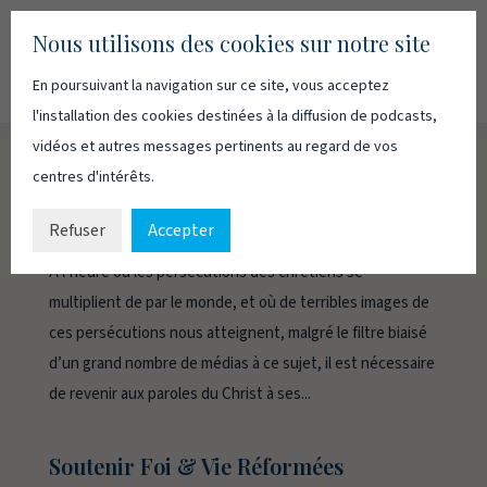
Nous utilisons des cookies sur notre site
En poursuivant la navigation sur ce site, vous acceptez
Recherc
Français
English
l'installation des cookies destinées à la diffusion de podcasts,
vidéos et autres messages pertinents au regard de vos
centres d'intérêts.
QUE DEVONS-NOUS CRAINDRE?
par
Eric Kayayan
|
16 février 2016
|
Blog
Refuser
Accepter
A l’heure où les persécutions des chrétiens se
multiplient de par le monde, et où de terribles images de
ces persécutions nous atteignent, malgré le filtre biaisé
d’un grand nombre de médias à ce sujet, il est nécessaire
de revenir aux paroles du Christ à ses...
Soutenir Foi & Vie Réformées