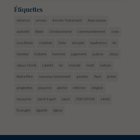
Étiquettes
alliance
amour
Ancien Testament
Apocalypse
autorité
Bible
Christianisme
commandement
croix
crucifixion
création
Dieu
disciple
espérance
foi
Genèse
histoire
homme
jugement
justice
Jésus
Jésus-Christ
Liberté
loi
monde
mort
nature
Notre Père
nouveau testament
pardon
Paul
prière
prophetes
psaume
péché
reforme
religion
royaume
Saint-Esprit
salut
TENTATION
vérité
Évangile
égalité
église