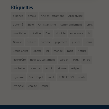
Étiquettes
alliance
amour
Ancien Testament
Apocalypse
autorité
Bible
Christianisme
commandement
croix
crucifixion
création
Dieu
disciple
espérance
foi
Genèse
histoire
homme
jugement
justice
Jésus
Jésus-Christ
Liberté
loi
monde
mort
nature
Notre Père
nouveau testament
pardon
Paul
prière
prophetes
psaume
péché
reforme
religion
royaume
Saint-Esprit
salut
TENTATION
vérité
Évangile
égalité
église