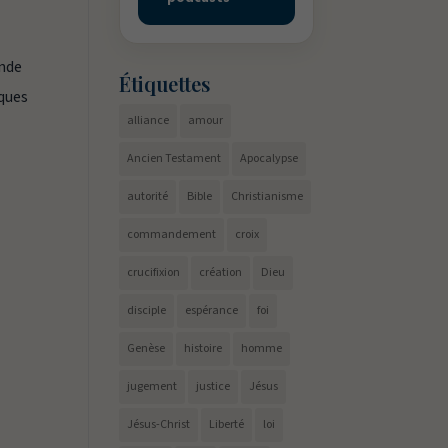
onde
Étiquettes
iques
alliance
amour
Ancien Testament
Apocalypse
autorité
Bible
Christianisme
commandement
croix
crucifixion
création
Dieu
disciple
espérance
foi
Genèse
histoire
homme
jugement
justice
Jésus
Jésus-Christ
Liberté
loi