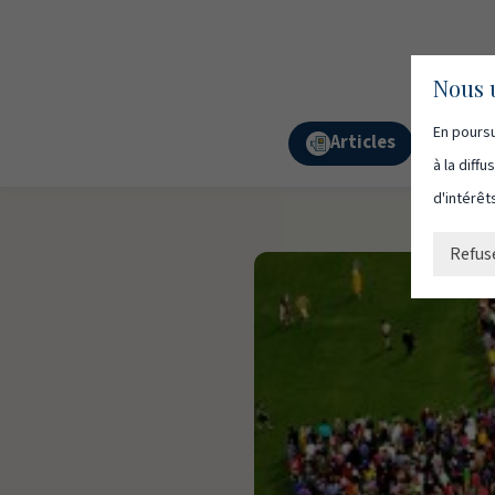
Nous u
En poursu
Articles
Podc
à la diff
d'intérêt
Refus