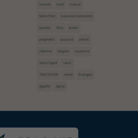
monde
mort
nature
Notre Père
nouveau testament
pardon
Paul
prière
prophetes
psaume
péché
reforme
religion
royaume
Saint-Esprit
salut
TENTATION
vérité
Évangile
égalité
église