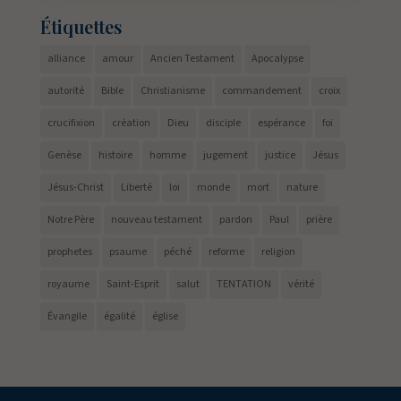
Étiquettes
alliance
amour
Ancien Testament
Apocalypse
autorité
Bible
Christianisme
commandement
croix
crucifixion
création
Dieu
disciple
espérance
foi
Genèse
histoire
homme
jugement
justice
Jésus
Jésus-Christ
Liberté
loi
monde
mort
nature
Notre Père
nouveau testament
pardon
Paul
prière
prophetes
psaume
péché
reforme
religion
royaume
Saint-Esprit
salut
TENTATION
vérité
Évangile
égalité
église