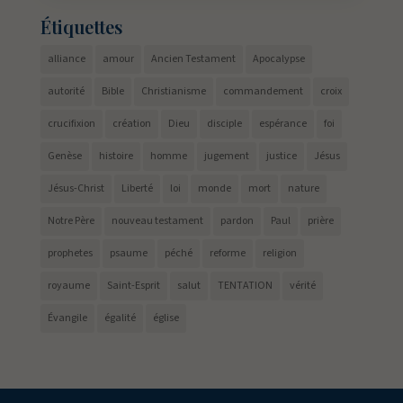
Étiquettes
alliance
amour
Ancien Testament
Apocalypse
autorité
Bible
Christianisme
commandement
croix
crucifixion
création
Dieu
disciple
espérance
foi
Genèse
histoire
homme
jugement
justice
Jésus
Jésus-Christ
Liberté
loi
monde
mort
nature
Notre Père
nouveau testament
pardon
Paul
prière
prophetes
psaume
péché
reforme
religion
royaume
Saint-Esprit
salut
TENTATION
vérité
Évangile
égalité
église