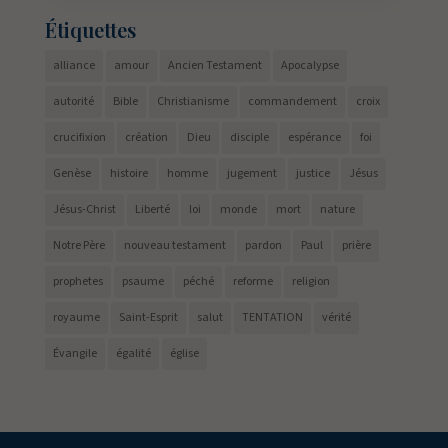
Étiquettes
alliance
amour
Ancien Testament
Apocalypse
autorité
Bible
Christianisme
commandement
croix
crucifixion
création
Dieu
disciple
espérance
foi
Genèse
histoire
homme
jugement
justice
Jésus
Jésus-Christ
Liberté
loi
monde
mort
nature
Notre Père
nouveau testament
pardon
Paul
prière
prophetes
psaume
péché
reforme
religion
royaume
Saint-Esprit
salut
TENTATION
vérité
Évangile
égalité
église