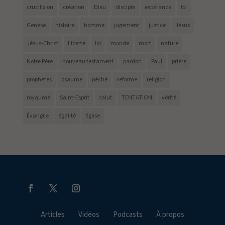
crucifixion
création
Dieu
disciple
espérance
foi
Genèse
histoire
homme
jugement
justice
Jésus
Jésus-Christ
Liberté
loi
monde
mort
nature
Notre Père
nouveau testament
pardon
Paul
prière
prophetes
psaume
péché
reforme
religion
royaume
Saint-Esprit
salut
TENTATION
vérité
Évangile
égalité
église
Articles
Vidéos
Podcasts
À propos