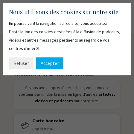
Nous utilisons des cookies sur notre site
En poursuivant la navigation sur ce site, vous acceptez
Recherc
Français
English
l'installation des cookies destinées à la diffusion de podcasts,
vidéos et autres messages pertinents au regard de vos
centres d'intérêts.
Dialogue & Antilogue
Refuser
Accepter
Soutenir Foi & Vie Réformées
Si vous avez apprécié cet article, vous pouvez
soutenir par un don la mise en ligne d’autres
articles,
vidéos et podcasts
sur notre site.
Carte bancaire
💳
Don sécurisé